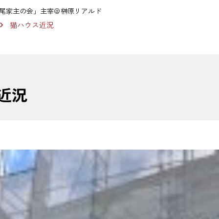
尾家主の会」主宰＠榊原リアルド
猫ハウス近況
近況