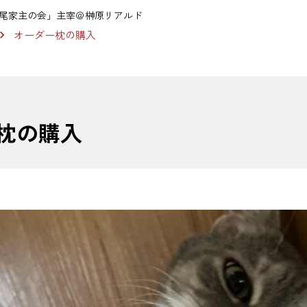
尾家主の会」主宰＠榊原リアルド
オーダー枕の購入
枕の購入