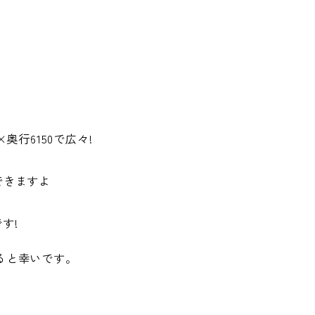
奥行6150で広々!
できますよ
す!
ると幸いです。