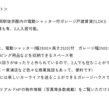
ト＞
岡駅徒歩圏内の電動シャッター付ガレージ戸建賃貸(1LDK)!
場も有、2人入居可能。
電動シャッター(幅2800×高さ2520)付 ガレージ幅3900×
ピング用品などを収納できるスペース有
水回りがゆったりと作られているので、2人でも住むことが
ミー東浦店など色々な商業施設もあって、便利です!
には楽しいカーライフを送ることができるガレージハウスで
リアルドHPの物件情報（写真等多数掲載）をご覧いただけ