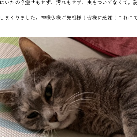
にいたの？瘦せもせず、汚れもせず、虫もついてなくて。
しまくりました。神様仏様ご先祖様！皆様に感謝！これに