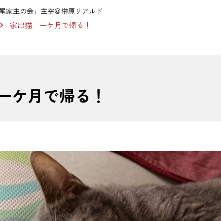
尾家主の会」主宰＠榊原リアルド
家出猫 一ケ月で帰る！
一ケ月で帰る！